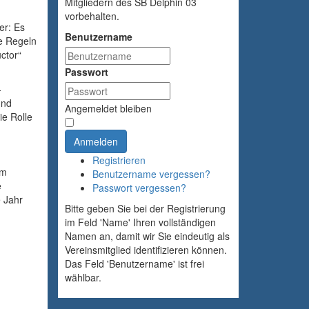
Mitgliedern des SB Delphin 03
vorbehalten.
er: Es
Benutzername
e Regeln
ctor“
Passwort
-
und
Angemeldet bleiben
e Rolle
Anmelden
Registrieren
im
Benutzername vergessen?
e
Passwort vergessen?
 Jahr
Bitte geben Sie bei der Registrierung
im Feld 'Name' Ihren vollständigen
Namen an, damit wir Sie eindeutig als
Vereinsmitglied identifizieren können.
Das Feld 'Benutzername' ist frei
wählbar.