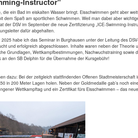
mming-Instructor“
 die ein Bad im eiskalten Wasser bringt. Eisschwimmen geht aber weit
 mit dem Spaß am sportlichen Schwimmen. Weil man dabei aber wichtig
hat der DSV im September die neue Zertifizierung „ICE-Swimming-Instru
ungsleiter dafür abgehalten.
25 habe ich das Seminar in Burghausen unter der Leitung des DSV
ucht und erfolgreich abgeschlossen. Inhalte waren neben der Theorie 
iche Grundlagen, Wettkampfbestimmungen, Nachwuchstraining sowie di
k an den SB Delphin für die Übernahme der Kursgebühr!
 dazu: Bei der zeitgleich stattfindenden Offenen Stadtmeisterschaft 
K50 in 200 Meter Lagen holen. Neben der Goldmedaille gab’s noch ein
ungener Wettkampftag und ein Zertifikat fürs Eisschwimmen – das neue